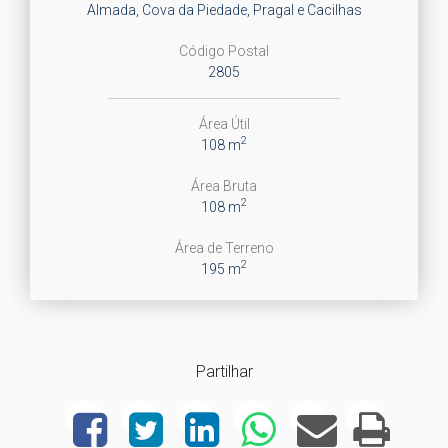
Almada, Cova da Piedade, Pragal e Cacilhas
Código Postal
2805
Área Útil
2
108 m
Área Bruta
2
108 m
Área de Terreno
2
195 m
Partilhar