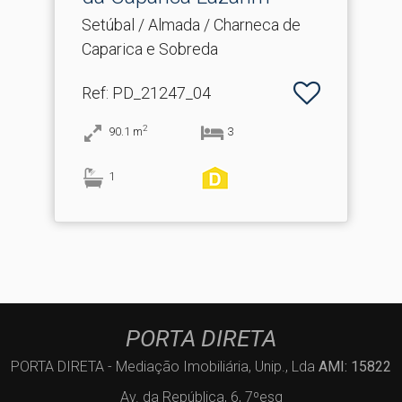
Setúbal / Almada / Charneca de
Caparica e Sobreda
Ref
: PD_21247_04
2
90.1
m
3
1
PORTA DIRETA
PORTA DIRETA - Mediação Imobiliária, Unip., Lda
AMI: 15822
Av. da República, 6, 7ºesq