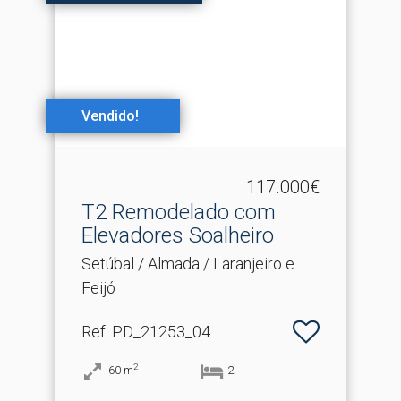
Vendido!
117.000€
T2 Remodelado com
Elevadores Soalheiro
Setúbal / Almada / Laranjeiro e
Feijó
Ref
: PD_21253_04
2
60
m
2