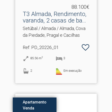
88.100€
T3 Almada, Rendimento,
varanda, 2 casas de ba.​..
Setúbal / Almada / Almada, Cova
da Piedade, Pragal e Cacilhas
Ref
: PD_20226_01
2
85.56
m
3
2
Em execução
Apartamento
Venda